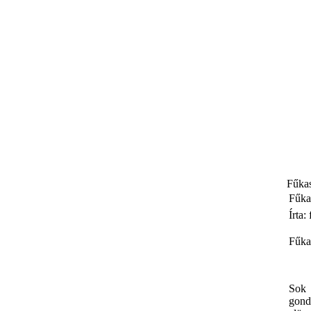
Fűkas
Fűka
Írta:
Fűkas
Sok 
gond