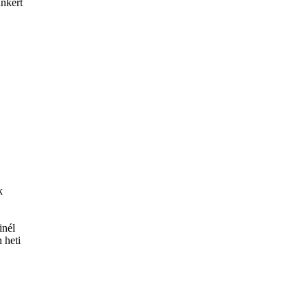
nkért
k
inél
 heti