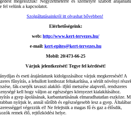
egedést megelőzzük! Négyzetméterre és személyre szabott árajánlatu
 fel velünk a kapcsolatot.
Szolgáltatásainkról itt olvashat bővebben!
Elérhetőségeink:
web:
http://www.kert-tervezes.hu/
e-mail:
kert-epites@kert-tervezes.hu
Mobil: 20/473-66-25
Várjuk jelentkezését! Tegye fel kérdését!
ánydíjas és eseti árajánlatunk kidolgozásához várjuk megkeresését! A
zeres fűnyírás, a lehullott lombozat feltakarítása, a sérült növényi része
szése, fák-cserjék tavaszi alakító- ifjító metszése alapvető, rendszeres
enységé kell hogy váljon az egészséges környezet kialakításához.
nyírás a gyep ápolásának, karbantartásának elmaradhatatlan eszköze. M
abban nyírjuk le, annál sűrűbb és egészségesebb lesz a gyep. Általában
zerességgel végezzük el! Ne felejtsük a magas fű és gaz a élősdik,
ozók remek élő, rejtőzködési helye.