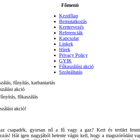
Főmenü
Kezdőlap
Bemutatkozás
Kerttervezés
Referenciák
Kapcsolat
Linkek
Hírek
Privacy Policy
GYIK
Fűkaszálási akció
Szolgáltatás
zálás, fűnyítás, karbantartás
szálási akció
 fűnyírás, fűkaszálás
zálási akció!
az csapadék, gyorsan nő a fű vagy a gaz? Kert és terület fennta
ozás! Hát igen nagyjából hetente vágni kell, hogy a magszóródást va