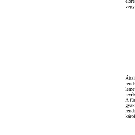
elör
vegye
Által
rends
lemet
tevék
A fű
gyakr
rends
károk