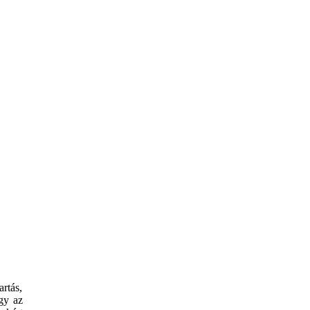
rtás,
gy az